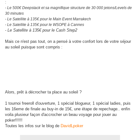
:
- Le 500€ Deepstack et sa magnifique structure de 30 000 jetons/Levels de
30 minutes
- Le Satellite à 135€ pour le Main Event Marrakech
- Le Satellite à 135€ pour le WSOPE à Cannes
- Le Satellite à 135€ pour le Cash Step2
Mais ce n'est pas tout, on a pensé à votre confort lors de votre séjour
au soleil puisque sont compris :
-
5 nuits en Bed & Breakfast en chambre single hôtel 4 étoiles du 22 au 27
Mai 2011
Et en cas de qualification pour le Main Event, 3 nuits supplémentaires
offertes du 27 au 30 Mai 2011
- Puis Diners et soft drinks au Casino
- Et 100€ pour les frais d'avion
Alors, prêt à décrocher ta place au soleil ?
1 tournoi freeroll d'ouverture, 1 spécial blogueur, 1 spécial ladies, puis
les 16eme de finale au buy-in de 15€, une étape de repechage.. enfin
voila plusieur façon d'accrocher un beau voyage pour jouer au
poker!!!!!!
Toutes les infos sur le blog de
DavidLpoker