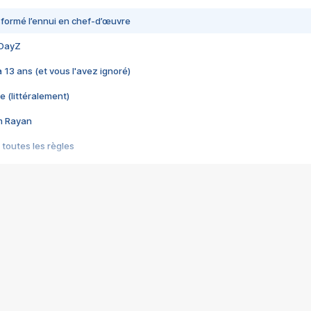
nsformé l’ennui en chef-d’œuvre
 DayZ
 a 13 ans (et vous l'avez ignoré)
e (littéralement)
im Rayan
 toutes les règles
s les jeux vidéo
us choquant de Rockstar ? - Le scandale BULLY
e plus moche de Steam
du RÊVE tourne au CAUCHEMAR
pendant 8 heures
it… à tort