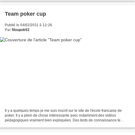
Team poker cup
Publié le 04/02/2011 à 12:26
Par
filoupok92
Il y a quelques temps je me suis inscrit sur le site de l'école francaise de
poker. Il y a plein de chose intéressante avec notamment des vidéos
pédagogiques vraiment bien expliquées. Des tests de connaissance te
permettent de franchir des étapes et de...