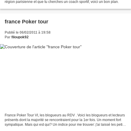
région parisienne et que tu cherches un coach sportif, voici un bon plan.
france Poker tour
Publié le 06/02/2011 à 19:58
Par
filoupok92
France Poker Tour VI, les blogueurs au RDV . Voici les blogueurs et lecteurs
présents dont la majorité se rencontraient pour la 1er fois. Un moment fort
sympatique. Mais qui est qui? Un indice pour me trouver: j'ai laissé les petits
devant.. Allez dites...