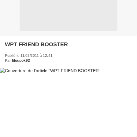
WPT FRIEND BOOSTER
Publié le 11/02/2011 à 12:41
Par
filoupok92