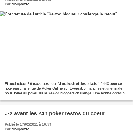
Par
filoupok92
Et quel retour!!! 6 packages pour Marrakech et des tickets à 144€ pour ce
nouveau challenge de Poker Online sur Everest. 5 manches et une finale
pour Jouer au poker sur le Xewod bloggers challenge. Une bonne occasion
pour retrouver de nombreux blogueurs...
J-2 avant les 24h poker restos du coeur
Publié le 17/02/2011 à 16:59
Par
filoupok92