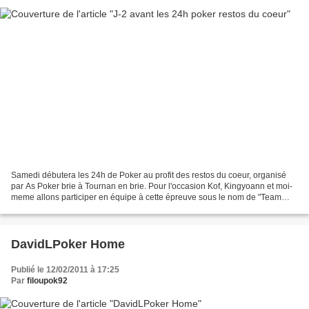
Samedi débutera les 24h de Poker au profit des restos du coeur, organisé
par As Poker brie à Tournan en brie. Pour l'occasion Kof, Kingyoann et moi-
meme allons participer en équipe à cette épreuve sous le nom de "Team
Blogueurs IDF". Environ 100 équipes...
DavidLPoker Home
Publié le 12/02/2011 à 17:25
Par
filoupok92